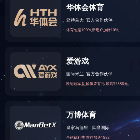
网站公告
新版网站开通，如果您对我们的产
公司概况
无锡市通用机械厂有限公司，由原无锡市通用机
械厂整体改制而成，又名无锡市第二机床厂，创
建于1956年。现为中国环保产业协会常务理事单