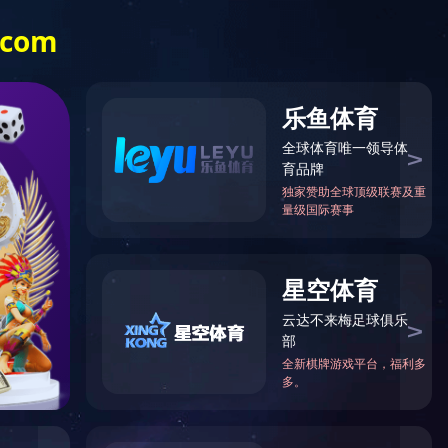
绩
营销网络
招贤纳士
联系我们