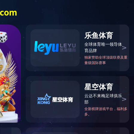
绩
营销网络
招贤纳士
联系我们
育官网登录
|
首页
>>
关于我们
>>
组织机构