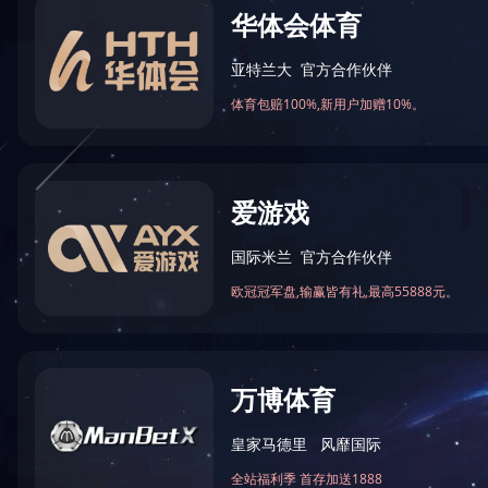
公司简介
组织机构
成长历程
地 址：无锡新区鸿山街道鸿达路112
号
邮 编：214115
销售部电话：0510-88588668
0510-88588556
服务部电话：0510-88588616
18951507227
备品备件： 18961785002
办 公 室： 0510-88588608
邮 箱：
wxgmw@189.cn