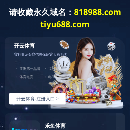
网站首页
关
华体会体育
|
开云手机站官方版网站登录入口
|
问鼎网页版登录入口
|
米兰平台
|
华体
- 栏目导航 -
成长历程
会网页版页面登录
|
悟空网页版入口
|
开云官方app下载站
|
华体会官方网页版
|
完美体
育官网登录
|
荣誉证书