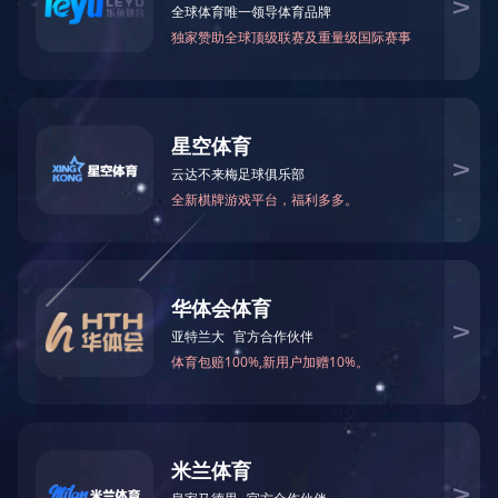
除砂设备
刮吸泥机
高效沉淀池系统
滤布滤池系统
脱水设备
气浮设备
药剂投加系统
输送设备
闸门系列
其他设备
地 址：无锡新区鸿山街道鸿达路112
号